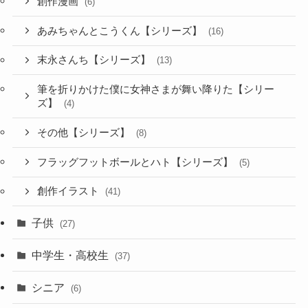
創作漫画
(6)
あみちゃんとこうくん【シリーズ】
(16)
末永さんち【シリーズ】
(13)
筆を折りかけた僕に女神さまが舞い降りた【シリー
ズ】
(4)
その他【シリーズ】
(8)
フラッグフットボールとハト【シリーズ】
(5)
創作イラスト
(41)
子供
(27)
中学生・高校生
(37)
シニア
(6)