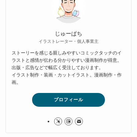
じゅーぱち
イラストレーター・個人事業主
ストーリーを感じる親しみやすいコミックタッチのイ
ラストと感情が伝わる分かりやすい漫画制作が得意。
出版・広告などで幅広く受注しております。
イラスト制作・装画・カットイラスト。漫画制作・作
画。
プロフィール