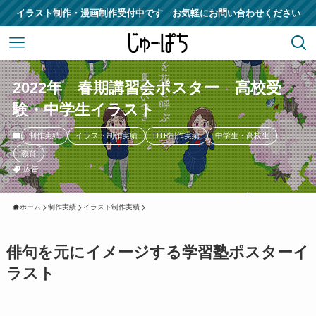
イラスト制作・漫画制作受付中です お気軽にお問い合わせください
2022年 春期講習会ポスター 高校受
験・中学生イラスト
制作実績
イラスト制作実績
DTP制作実績
中学生・高校生
教育
広告
ホーム
制作実績
イラスト制作実績
俳句を元にイメージする学習塾ポスターイ
ラスト