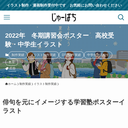
イラスト制作・漫画制作受付中です お気軽にお問い合わせください
2022年 冬期講習会ポスター 高校受
験・中学生イラスト
制作実績
イラスト制作実績
DTP制作実績
中学生・高校生
教育
広告
ホーム
制作実績
イラスト制作実績
俳句を元にイメージする学習塾ポスターイ
ラスト